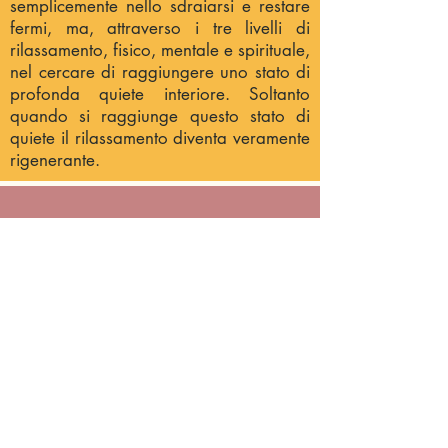
semplicemente nello sdraiarsi e restare
fermi, ma, attraverso i tre livelli di
rilassamento, fisico, mentale e spirituale,
nel cercare di raggiungere uno stato di
profonda quiete interiore. Soltanto
quando si raggiunge questo stato di
quiete il rilassamento diventa veramente
rigenerante.
Giusta Dieta -
Vegetariana
Il cibo che assumiamo quotidianamente
ha una doppia funzione: rigenerare le
cellule che hanno terminato il loro ciclo
vitale e darci l’energia fisica necessaria
a svolgere tutte le funzioni del corpo,